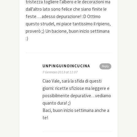
tristezza togliere l'albero e le decorazioni ma
dall'altro lato sono felice che siano finite le
feste… adesso depurazione! :D Ottimo
questo strudel, mi piace tantissimo il ripieno,
proverò ;) Un bacione, buon inizio settimana
:)
UNPINGUINOINCUCINA
Reply
7 Gennaio 2013 at 11:07
Ciao Vale, sarà la sfida di questi
giorni: ricette sfiziose ma leggere e
possibilmente depurative…vediamo
quanto dura! ;)
Baci, buon inizio settimana anche a
te!