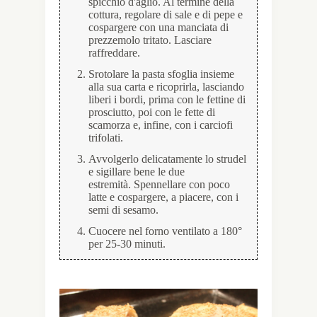
spicchio d'aglio. Al termine della
cottura, regolare di sale e di pepe e
cospargere con una manciata di
prezzemolo tritato. Lasciare
raffreddare.
Srotolare la pasta sfoglia insieme
alla sua carta e ricoprirla, lasciando
liberi i bordi, prima con le fettine di
prosciutto, poi con le fette di
scamorza e, infine, con i carciofi
trifolati.
Avvolgerlo delicatamente lo strudel
e sigillare bene le due
estremità. Spennellare con poco
latte e cospargere, a piacere, con i
semi di sesamo.
Cuocere nel forno ventilato a 180°
per 25-30 minuti.