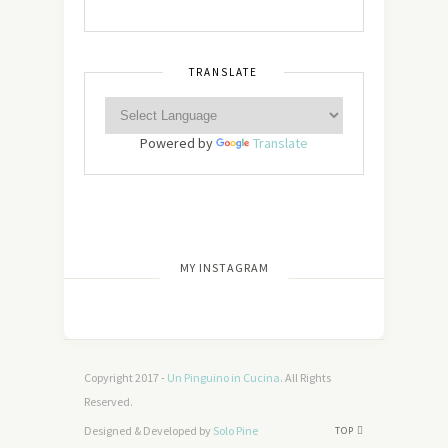
TRANSLATE
Powered by
Translate
[wdi_feed id=”2″]
MY INSTAGRAM
Copyright 2017 -
Un Pinguino in Cucina
. All Rights
Reserved.
Designed & Developed by
Solo Pine
TOP