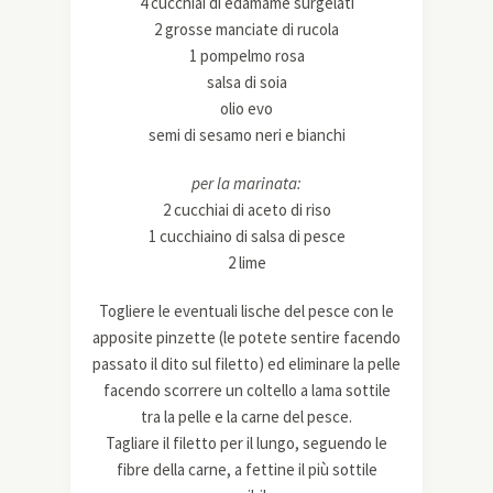
4 cucchiai di edamame surgelati
2 grosse manciate di rucola
1 pompelmo rosa
salsa di soia
olio evo
semi di sesamo neri e bianchi
per la marinata:
2 cucchiai di aceto di riso
1 cucchiaino di salsa di pesce
2 lime
Togliere le eventuali lische del pesce con le
apposite pinzette (le potete sentire facendo
passato il dito sul filetto) ed eliminare la pelle
facendo scorrere un coltello a lama sottile
tra la pelle e la carne del pesce.
Tagliare il filetto per il lungo, seguendo le
fibre della carne, a fettine il più sottile