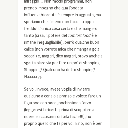
miraggio… Non faccio programmi, non
prendo impegno che qua l’ondata
influenza/ricaduta è sempre in agguato, ma
speriamo che almeno non faccia troppo
freddo! L’unica cosa certa è che mangerò
tanto (si sa, il potere del
comfort food
è e
rimane ineguagliabile), berrò qualche buon
calice (non vorrete mica che rimanga a gola
secca!) e, magari, dico magari, provo anche a
sgattaiolare via per fare un po’ di shopping…
Shopping? Qualcuno ha detto shopping?
Naaaaa ;-p
Se voi, invece, avete voglia di invitare
qualcuno a cena o a pranzo e volete fare un
figurone con poco, pochissimo sforzo
(leggetevi la ricetta prima di scoppiare a
ridere e accusarmi di farla facile!!!), ho
proprio quello che fa per voi. E no, non è per