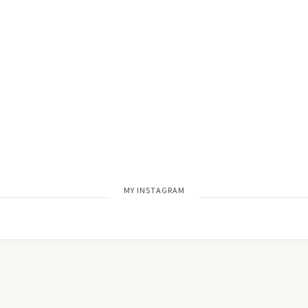
[wdi_feed id=”2″]
MY INSTAGRAM