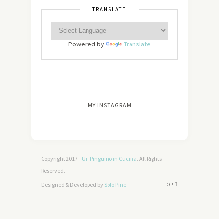
TRANSLATE
Powered by
Translate
[wdi_feed id=”2″]
MY INSTAGRAM
Copyright 2017 -
Un Pinguino in Cucina
. All Rights
Reserved.
Designed & Developed by
Solo Pine
TOP