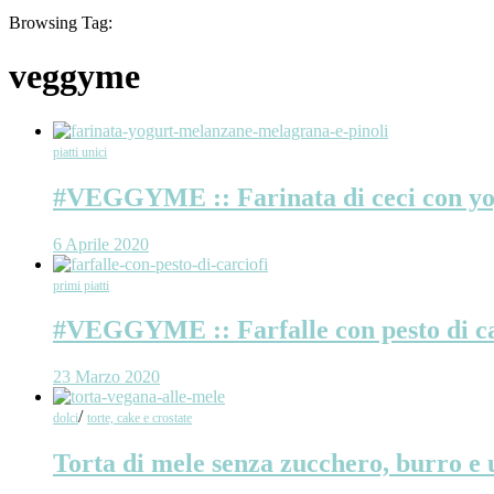
Browsing Tag:
veggyme
piatti unici
#VEGGYME :: Farinata di ceci con yogu
6 Aprile 2020
primi piatti
#VEGGYME :: Farfalle con pesto di ca
23 Marzo 2020
/
dolci
torte, cake e crostate
Torta di mele senza zucchero, burro e