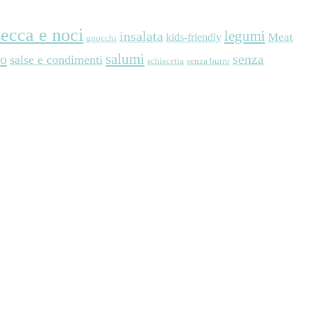
secca e noci
legumi
insalata
Meat
kids-friendly
gnocchi
so
salumi
senza
salse e condimenti
schiscetta
senza burro