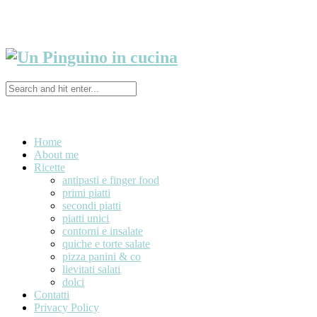
Home
About me
Ricette
antipasti e finger food
primi piatti
secondi piatti
piatti unici
contorni e insalate
quiche e torte salate
pizza panini & co
lievitati salati
dolci
Contatti
Privacy Policy