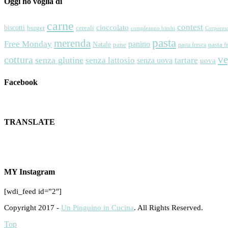
Oggi ho voglia di
carne
contest
cioccolato
biscotti
cereali
burger
Corpores
compleanno bimbi
pasta
merenda
Free Monday
panino
Natale
pane
pasta f
pasta fresca
v
cottura
senza glutine
senza lattosio
tartare
senza uova
uova
Facebook
TRANSLATE
MY Instagram
[wdi_feed id=”2″]
Copyright 2017 -
Un Pinguino in Cucina
. All Rights Reserved.
Top