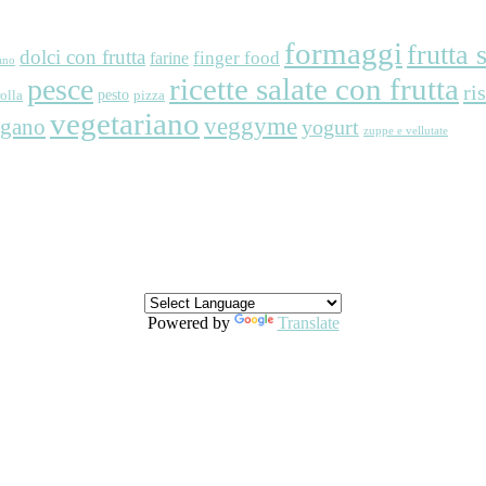
formaggi
frutta 
dolci con frutta
finger food
farine
ano
ricette salate con frutta
pesce
ri
pesto
rolla
pizza
vegetariano
veggyme
egano
yogurt
zuppe e vellutate
Powered by
Translate