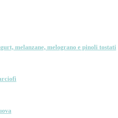
rt, melanzane, melograno e pinoli tostati
rciofi
 uova