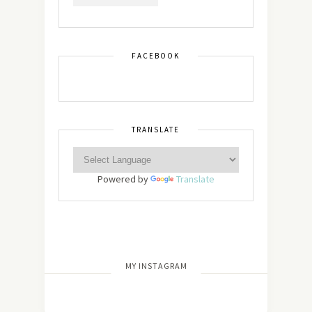
FACEBOOK
TRANSLATE
Powered by
Translate
[wdi_feed id=”2″]
MY INSTAGRAM