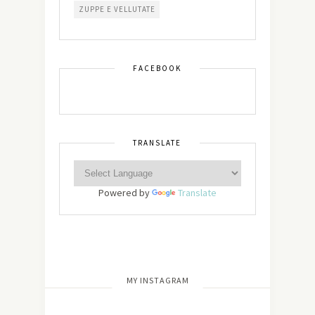
ZUPPE E VELLUTATE
FACEBOOK
TRANSLATE
Powered by
Translate
[wdi_feed id=”2″]
MY INSTAGRAM