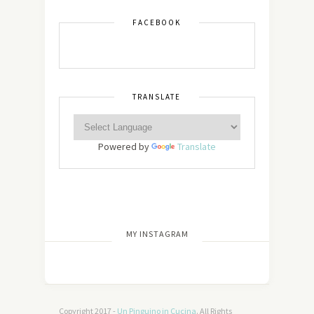
FACEBOOK
TRANSLATE
Powered by
Translate
[wdi_feed id=”2″]
MY INSTAGRAM
Copyright 2017 -
Un Pinguino in Cucina
. All Rights