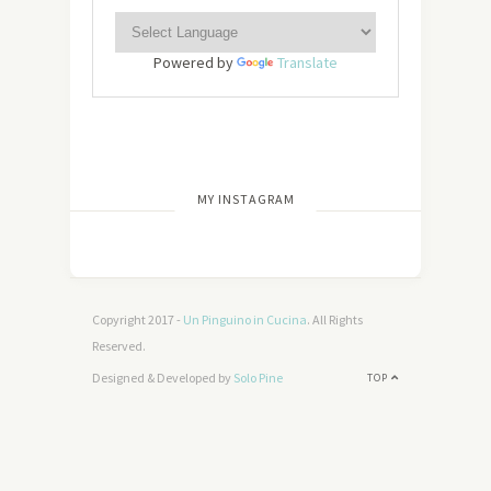
Powered by
Translate
[wdi_feed id=”2″]
MY INSTAGRAM
Copyright 2017 -
Un Pinguino in Cucina
. All Rights
Reserved.
Designed & Developed by
Solo Pine
TOP