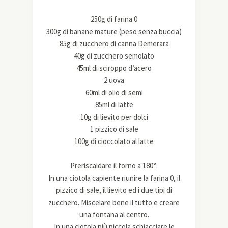
250g di farina 0
300g di banane mature (peso senza buccia)
85g di zucchero di canna Demerara
40g di zucchero semolato
45ml di sciroppo d’acero
2 uova
60ml di olio di semi
85ml di latte
10g di lievito per dolci
1 pizzico di sale
100g di cioccolato al latte
Preriscaldare il forno a 180°.
In una ciotola capiente riunire la farina 0, il
pizzico di sale, il lievito ed i due tipi di
zucchero. Miscelare bene il tutto e creare
una fontana al centro.
In una ciotola più piccola schiacciare le