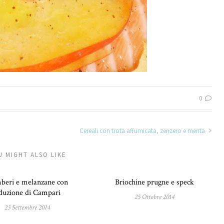
0
Cereali con trota affumicata, zenzero e menta
U MIGHT ALSO LIKE
beri e melanzane con
Briochine prugne e speck
iduzione di Campari
25 Ottobre 2014
23 Settembre 2014