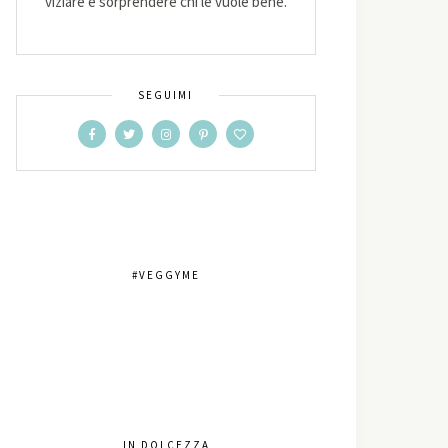
viziare e sorprendere chi le vuole bene.
SEGUIMI
#VEGGYME
IN DOLCEZZA