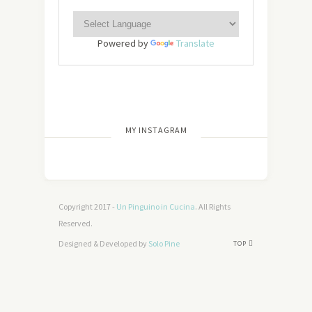
Powered by
Translate
[wdi_feed id=”2″]
MY INSTAGRAM
Copyright 2017 -
Un Pinguino in Cucina
. All Rights
Reserved.
Designed & Developed by
Solo Pine
TOP