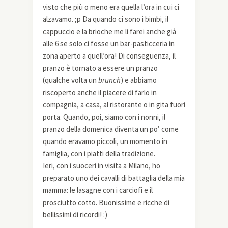
visto che più o meno era quella l’ora in cui ci
alzavamo. ;p Da quando ci sono i bimbi, il
cappuccio e la brioche me li farei anche già
alle 6 se solo ci fosse un bar-pasticceria in
zona aperto a quell’ora! Di conseguenza, il
pranzo è tornato a essere un pranzo
(qualche volta un
brunch
) e abbiamo
riscoperto anche il piacere di farlo in
compagnia, a casa, al ristorante o in gita fuori
porta. Quando, poi, siamo con i nonni, il
pranzo della domenica diventa un po’ come
quando eravamo piccoli, un momento in
famiglia, con i piatti della tradizione.
Ieri, con i suoceri in visita a Milano, ho
preparato uno dei cavalli di battaglia della mia
mamma: le lasagne con i carciofi e il
prosciutto cotto. Buonissime e ricche di
bellissimi di ricordi! :)