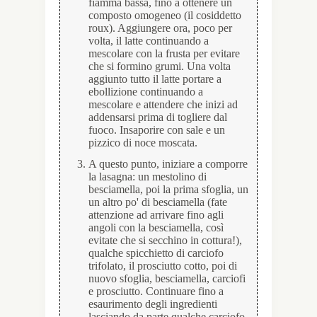
fiamma bassa, fino a ottenere un
composto omogeneo (il cosiddetto
roux). Aggiungere ora, poco per
volta, il latte continuando a
mescolare con la frusta per evitare
che si formino grumi. Una volta
aggiunto tutto il latte portare a
ebollizione continuando a
mescolare e attendere che inizi ad
addensarsi prima di togliere dal
fuoco. Insaporire con sale e un
pizzico di noce moscata.
A questo punto, iniziare a comporre
la lasagna: un mestolino di
besciamella, poi la prima sfoglia, un
un altro po' di besciamella (fate
attenzione ad arrivare fino agli
angoli con la besciamella, così
evitate che si secchino in cottura!),
qualche spicchietto di carciofo
trifolato, il prosciutto cotto, poi di
nuovo sfoglia, besciamella, carciofi
e prosciutto. Continuare fino a
esaurimento degli ingredienti
lasciando da parte qualche carciofo