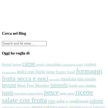
Cerca nel Blog
Oggi ho voglia di
carne
contest
cioccolato
biscotti
cereali
burger
compleanno bimbi
formaggi
dolci con frutta
finger food
farine
Corporesano
frutta secca e noci
insalata
kids-friendly
gnocchi
legumi
merenda
Meat Free Monday
panino
Natale
pane
ricette
pesce
pasta
pesto
pasta frolla
pizza
pasta fresca
salate con frutta
riso
salumi
salse e condimenti
senza cottura
senza glutine
senza lattosio
schiscetta
senza burro