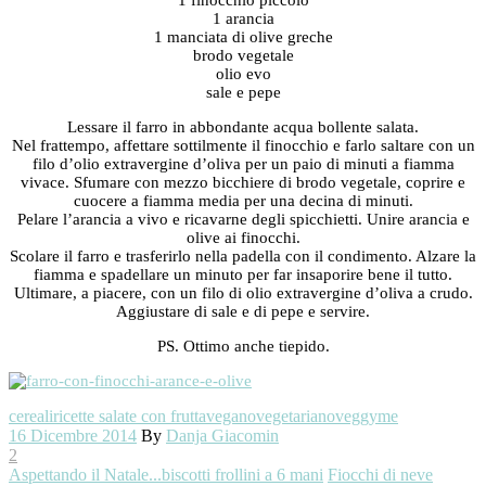
1 arancia
1 manciata di olive greche
brodo vegetale
olio evo
sale e pepe
Lessare il farro in abbondante acqua bollente salata.
Nel frattempo, affettare sottilmente il finocchio e farlo saltare con un
filo d’olio extravergine d’oliva per un paio di minuti a fiamma
vivace. Sfumare con mezzo bicchiere di brodo vegetale, coprire e
cuocere a fiamma media per una decina di minuti.
Pelare l’arancia a vivo e ricavarne degli spicchietti. Unire arancia e
olive ai finocchi.
Scolare il farro e trasferirlo nella padella con il condimento. Alzare la
fiamma e spadellare un minuto per far insaporire bene il tutto.
Ultimare, a piacere, con un filo di olio extravergine d’oliva a crudo.
Aggiustare di sale e di pepe e servire.
PS. Ottimo anche tiepido.
cereali
ricette salate con frutta
vegano
vegetariano
veggyme
16 Dicembre 2014
By
Danja Giacomin
2
Aspettando il Natale...biscotti frollini a 6 mani
Fiocchi di neve