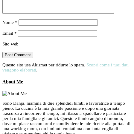
Nome
*
Email
*
Sito web
Questo sito usa Akismet per ridurre lo spam.
Scopri come i tuoi dati
vengono elaborati
.
About Me
Sono Danja, mamma di due splendidi bimbi e lavoratrice a tempo
pieno. La cucina è la mia grande passione e dopo una giornata
trascorsa a rincorrere il tempo, mi rilasso a spadellare e pasticciare
per la mia famiglia e gli amici. Questo è il mio angolo di mondo,
dove mi piace raccontarmi e condividere le mie ricette alla portata di
una working mom, con i minuti contati ma con tanta voglia di
viziare e sorprendere chi le vuole bene.