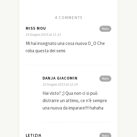
4 COMMENTS
MISS MOU
Reply
10 Giugno 2015 at 11:13
Mi hai insegnato una cosa nuova O_O Che
roba questa dei semi.
DANJA GIACOMIN
Reply
10 Giugno 2015 at 12:14
Hai visto? ;) Qua non ci si può
distrarre un attimo, ce n’è sempre
una nuova da imparare!!! hahaha
LETIZIA
Reply