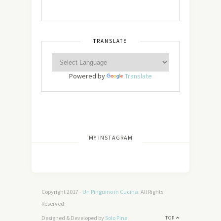
TRANSLATE
Powered by
Translate
[wdi_feed id=”2″]
MY INSTAGRAM
Copyright 2017 -
Un Pinguino in Cucina
. All Rights
Reserved.
Designed & Developed by
Solo Pine
TOP