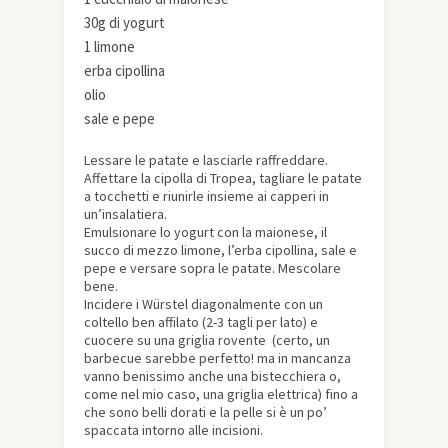
30g di yogurt
1 limone
erba cipollina
olio
sale e pepe
Lessare le patate e lasciarle raffreddare.
Affettare la cipolla di Tropea, tagliare le patate
a tocchetti e riunirle insieme ai capperi in
un’insalatiera.
Emulsionare lo yogurt con la maionese, il
succo di mezzo limone, l’erba cipollina, sale e
pepe e versare sopra le patate. Mescolare
bene.
Incidere i Würstel diagonalmente con un
coltello ben affilato (2-3 tagli per lato) e
cuocere su una griglia rovente (certo, un
barbecue sarebbe perfetto! ma in mancanza
vanno benissimo anche una bistecchiera o,
come nel mio caso, una griglia elettrica) fino a
che sono belli dorati e la pelle si è un po’
spaccata intorno alle incisioni.