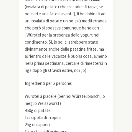
(insalata di patate) che mi soddisfi (anzi, se
ne avete una fatevi avanti!), li ho abbinati ad
un’insalata di patate un po’ più mediterranea
che però si sposava comunque bene con
i Würstel per la presenza dello yogurt nel
condimento. Sì, lo so, ci sarebbero state
divinamente anche delle patatine fritte, ma
al rientro dalle vacanze è buona cosa, almeno
nella prima settimana, cercare di rimettersi in
riga dopo gli stravizi estivi, no? ;o)
Ingredienti per 2 persone:
Würstel a piacere (per noi Würstel bianchi, o
meglio Weisswurst)
450g di patate
1/2 cipolla di Tropea
25g di capperi
1 cucchiaio di maionese