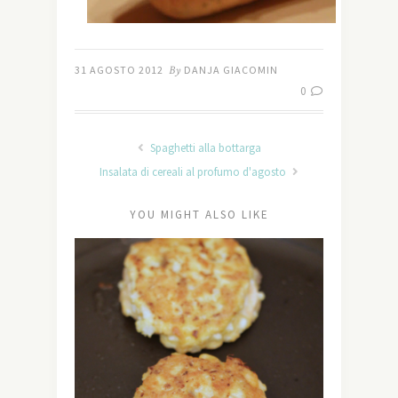
31 AGOSTO 2012
By
DANJA GIACOMIN
0
Spaghetti alla bottarga
Insalata di cereali al profumo d'agosto
YOU MIGHT ALSO LIKE