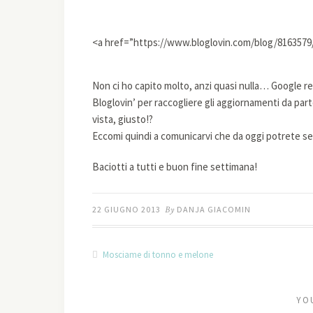
<a href=”https://www.bloglovin.com/blog/8163579
Non ci ho capito molto, anzi quasi nulla… Google rea
Bloglovin’ per raccogliere gli aggiornamenti da part
vista, giusto!?
Eccomi quindi a comunicarvi che da oggi potrete se
Baciotti a tutti e buon fine settimana!
22 GIUGNO 2013
By
DANJA GIACOMIN
Mosciame di tonno e melone
YO