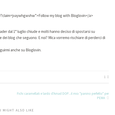
/?claim=jvaywhgwvhw”>Follow my blog with Bloglovin</a>
der dal 1° luglio chiude e molti hanno deciso di spostarsi su
e dei blog che seguono. E noi? Mica vorremo rischiare di perderci di
guirmi anche su Bloglovin.
1
Fichi caramellati e lardo d'Arnad DOP...il mio "panino perfetto" per
PEMA
U MIGHT ALSO LIKE