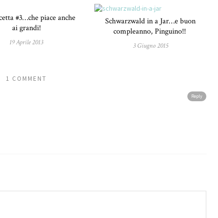
cetta #3…che piace anche
Schwarzwald in a Jar…e buon
ai grandi!
compleanno, Pinguino!!
19 Aprile 2013
3 Giugno 2015
1 COMMENT
Reply