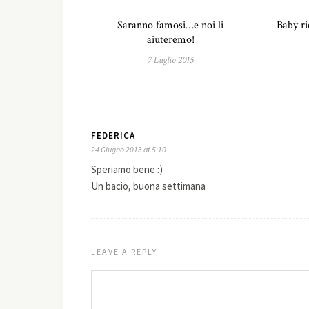
Saranno famosi…e noi li
Baby ri
aiuteremo!
7 Luglio 2015
FEDERICA
24 Giugno 2013 at 5:10
Speriamo bene :)
Un bacio, buona settimana
LEAVE A REPLY