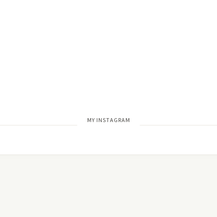
[wdi_feed id=”2″]
MY INSTAGRAM