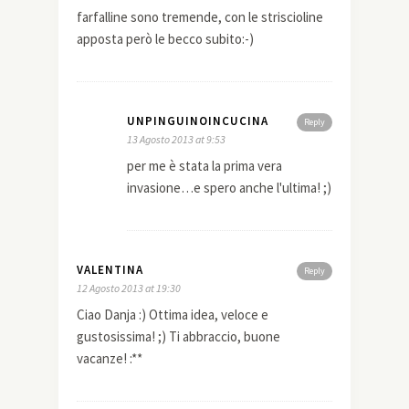
farfalline sono tremende, con le striscioline
apposta però le becco subito:-)
UNPINGUINOINCUCINA
Reply
13 Agosto 2013 at 9:53
per me è stata la prima vera
invasione…e spero anche l'ultima! ;)
VALENTINA
Reply
12 Agosto 2013 at 19:30
Ciao Danja :) Ottima idea, veloce e
gustosissima! ;) Ti abbraccio, buone
vacanze! :**