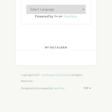
Powered by
Translate
[wdi_feed id=”2″]
MY INSTAGRAM
Copyright 2017 -
Un Pinguino in Cucina
. All Rights
Reserved.
Designed & Developed by
Solo Pine
TOP