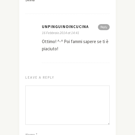
UNPINGUINOINCUCINA
Reply
16 Febbraio 2014 at 14:41
Ottimo! ^-^ Poi fammi sapere se ti è
piaciuto!
LEAVE A REPLY
Nome
*