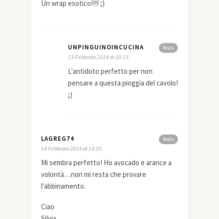
Un wrap esotico!!!! ;)
UNPINGUINOINCUCINA
Reply
13 Febbraio 2014 at 20:13
L'antidoto perfetto per non
pensare a questa pioggia del cavolo!
;)
LAGREG74
Reply
14 Febbraio 2014 at 14:55
Mi sembra perfetto! Ho avocado e arance a
volontà…non mi resta che provare
l'abbinamento.
Ciao
Silvia