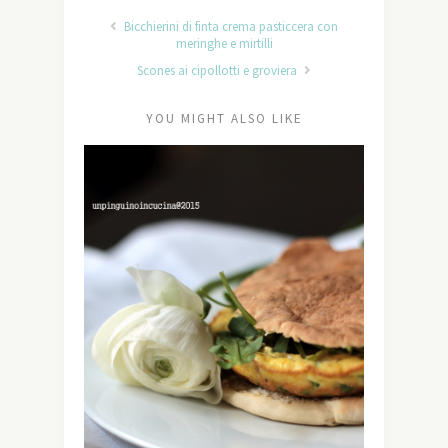
Bicchierini di finta crema pasticcera con
meringhe e mirtilli
Scones ai cipollotti e groviera
YOU MIGHT ALSO LIKE