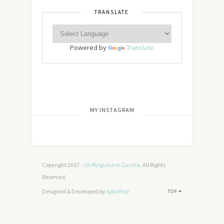
TRANSLATE
Powered by
Translate
[wdi_feed id=”2″]
MY INSTAGRAM
Copyright 2017 -
Un Pinguino in Cucina
. All Rights
Reserved.
Designed & Developed by
Solo Pine
TOP