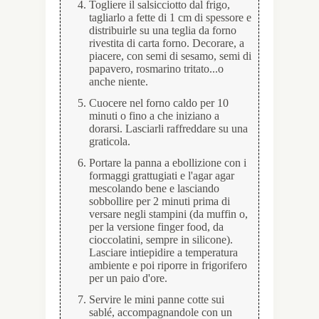
Togliere il salsicciotto dal frigo,
tagliarlo a fette di 1 cm di spessore e
distribuirle su una teglia da forno
rivestita di carta forno. Decorare, a
piacere, con semi di sesamo, semi di
papavero, rosmarino tritato...o
anche niente.
Cuocere nel forno caldo per 10
minuti o fino a che iniziano a
dorarsi. Lasciarli raffreddare su una
graticola.
Portare la panna a ebollizione con i
formaggi grattugiati e l'agar agar
mescolando bene e lasciando
sobbollire per 2 minuti prima di
versare negli stampini (da muffin o,
per la versione finger food, da
cioccolatini, sempre in silicone).
Lasciare intiepidire a temperatura
ambiente e poi riporre in frigorifero
per un paio d'ore.
Servire le mini panne cotte sui
sablé, accompagnandole con un