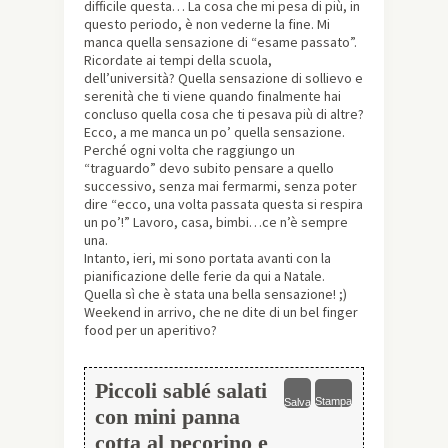
difficile questa… La cosa che mi pesa di più, in
questo periodo, è non vederne la fine. Mi
manca quella sensazione di “esame passato”.
Ricordate ai tempi della scuola,
dell’università? Quella sensazione di sollievo e
serenità che ti viene quando finalmente hai
concluso quella cosa che ti pesava più di altre?
Ecco, a me manca un po’ quella sensazione.
Perché ogni volta che raggiungo un
“traguardo” devo subito pensare a quello
successivo, senza mai fermarmi, senza poter
dire “ecco, una volta passata questa si respira
un po’!” Lavoro, casa, bimbi…ce n’è sempre
una.
Intanto, ieri, mi sono portata avanti con la
pianificazione delle ferie da qui a Natale.
Quella sì che è stata una bella sensazione! ;)
Weekend in arrivo, che ne dite di un bel finger
food per un aperitivo?
Piccoli sablé salati
Stampa
Salva
con mini panna
cotta al pecorino e