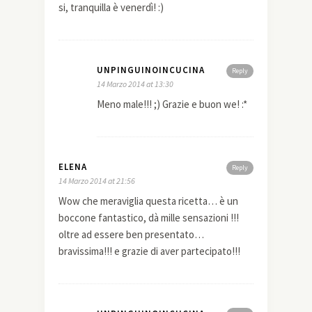
si, tranquilla è venerdì! :)
UNPINGUINOINCUCINA
Reply
14 Marzo 2014 at 13:30
Meno male!!! ;) Grazie e buon we! :*
ELENA
Reply
14 Marzo 2014 at 21:56
Wow che meraviglia questa ricetta… è un
boccone fantastico, dà mille sensazioni !!!
oltre ad essere ben presentato…
bravissima!!! e grazie di aver partecipato!!!