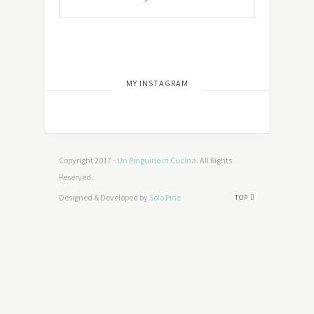
[wdi_feed id=”2″]
MY INSTAGRAM
Copyright 2017 -
Un Pinguino in Cucina
. All Rights
Reserved.
Designed & Developed by
Solo Pine
TOP