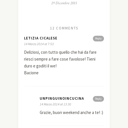
29 Dicembre 2015
12 COMMENTS
LETIZIA CICALESE
Reply
14 Marzo 2014 at 7:53
Deliziosi, con tutto quello che hai da fare
riesci sempre a fare cose favolose! Tieni
duro e goditi il we!
Bacione
UNPINGUINOINCUCINA
Reply
14 Marzo 2014 at 13:30
Grazie, buon weekend anche a te! :)