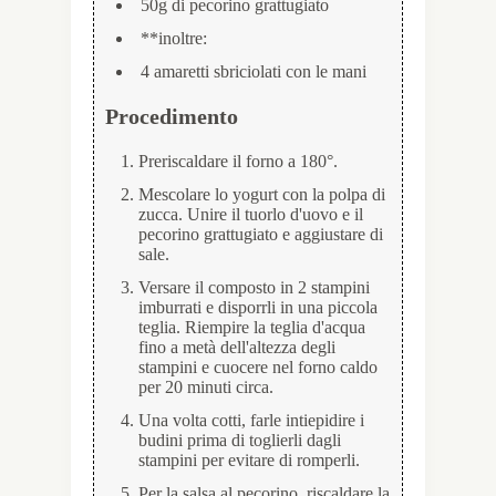
50g di pecorino grattugiato
**inoltre:
4 amaretti sbriciolati con le mani
Procedimento
Preriscaldare il forno a 180°.
Mescolare lo yogurt con la polpa di
zucca. Unire il tuorlo d'uovo e il
pecorino grattugiato e aggiustare di
sale.
Versare il composto in 2 stampini
imburrati e disporrli in una piccola
teglia. Riempire la teglia d'acqua
fino a metà dell'altezza degli
stampini e cuocere nel forno caldo
per 20 minuti circa.
Una volta cotti, farle intiepidire i
budini prima di toglierli dagli
stampini per evitare di romperli.
Per la salsa al pecorino, riscaldare la