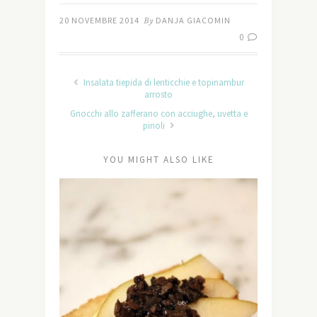
20 NOVEMBRE 2014
By
DANJA GIACOMIN
0
Insalata tiepida di lenticchie e topinambur
arrosto
Gnocchi allo zafferano con acciughe, uvetta e
pinoli
YOU MIGHT ALSO LIKE