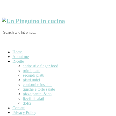
Home
About me
Ricette
antipasti e finger food
primi piatti
secondi piatti
piatti unici
contorni e insalate
quiche e torte salate
pizza panini & co
lievitati salati
dolci
Contatti
Privacy Policy