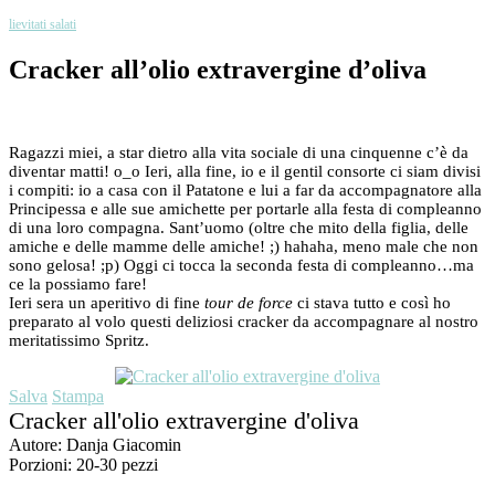
lievitati salati
Cracker all’olio extravergine d’oliva
Ragazzi miei, a star dietro alla vita sociale di una cinquenne c’è da
diventar matti! o_o Ieri, alla fine, io e il gentil consorte ci siam divisi
i compiti: io a casa con il Patatone e lui a far da accompagnatore alla
Principessa e alle sue amichette per portarle alla festa di compleanno
di una loro compagna. Sant’uomo (oltre che mito della figlia, delle
amiche e delle mamme delle amiche! ;) hahaha, meno male che non
sono gelosa! ;p) Oggi ci tocca la seconda festa di compleanno…ma
ce la possiamo fare!
Ieri sera un aperitivo di fine
tour de force
ci stava tutto e così ho
preparato al volo questi deliziosi cracker da accompagnare al nostro
meritatissimo Spritz.
Salva
Stampa
Cracker all'olio extravergine d'oliva
Autore:
Danja Giacomin
Porzioni:
20-30 pezzi