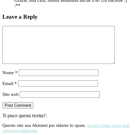
Grazie, mia cara, buona settimana anche a te! Un bacione :)
:**
Leave a Reply
Nome
*
Email
*
Sito web
Ti piace questa ricetta?:
Questo sito usa Akismet per ridurre lo spam.
Scopri come i tuoi dati
vengono elaborati
.