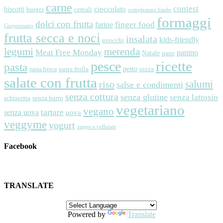
carne
contest
cioccolato
biscotti
cereali
burger
compleanno bimbi
formaggi
dolci con frutta
finger food
farine
Corporesano
frutta secca e noci
insalata
kids-friendly
gnocchi
legumi
merenda
Meat Free Monday
panino
Natale
pane
ricette
pesce
pasta
pesto
pasta frolla
pizza
pasta fresca
salate con frutta
riso
salumi
salse e condimenti
senza cottura
senza glutine
senza lattosio
schiscetta
senza burro
vegetariano
vegano
tartare
senza uova
uova
veggyme
yogurt
zuppe e vellutate
Facebook
TRANSLATE
Powered by
Translate