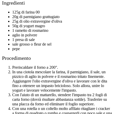
Ingredienti
125g di farina 00
20g di parmigiano grattugiato
25g di olio extravergine d'oliva
50g di yogurt magro
1 rametto di rosmarino
aglio in polvere
1 presa di sale
sale grosso o fleur de sel
pepe
Procedimento
Preriscaldare il forno a 200°.
In una ciotola mescolare la farina, il parmigiano, il sale, un
pizzico di aglio in polvere e il rosmarino tritato finemente.
Aggiungere l'olio extravergine d'oliva e lavorare con le dita
fino a ottenere un impasto bricioloso. Solo allora, unire lo
yogurt e lavorare velocemente l'impasto.
Con l'aiuto di un mattarello, stendere l'impasto tra 2 fogli di
carta forno (dovrà risultare abbastanza sottile). Trasferire su
una placca da forno ed eliminare il foglio superiore.
Con una rotella o un coltello molto affilato ritagliare i cracker
a forma di quadrato o rombo e cospargerli con poco sale e una