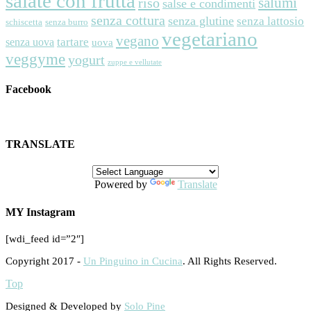
salate con frutta
riso
salumi
salse e condimenti
senza cottura
senza glutine
senza lattosio
schiscetta
senza burro
vegetariano
vegano
tartare
senza uova
uova
veggyme
yogurt
zuppe e vellutate
Facebook
TRANSLATE
Powered by
Translate
MY Instagram
[wdi_feed id=”2″]
Copyright 2017 -
Un Pinguino in Cucina
. All Rights Reserved.
Top
Designed & Developed by
Solo Pine