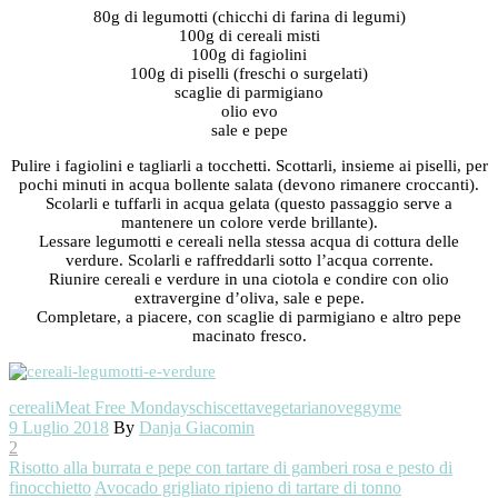
80g di legumotti (chicchi di farina di legumi)
100g di cereali misti
100g di fagiolini
100g di piselli (freschi o surgelati)
scaglie di parmigiano
olio evo
sale e pepe
Pulire i fagiolini e tagliarli a tocchetti. Scottarli, insieme ai piselli, per
pochi minuti in acqua bollente salata (devono rimanere croccanti).
Scolarli e tuffarli in acqua gelata (questo passaggio serve a
mantenere un colore verde brillante).
Lessare legumotti e cereali nella stessa acqua di cottura delle
verdure. Scolarli e raffreddarli sotto l’acqua corrente.
Riunire cereali e verdure in una ciotola e condire con olio
extravergine d’oliva, sale e pepe.
Completare, a piacere, con scaglie di parmigiano e altro pepe
macinato fresco.
cereali
Meat Free Monday
schiscetta
vegetariano
veggyme
9 Luglio 2018
By
Danja Giacomin
2
Risotto alla burrata e pepe con tartare di gamberi rosa e pesto di
finocchietto
Avocado grigliato ripieno di tartare di tonno