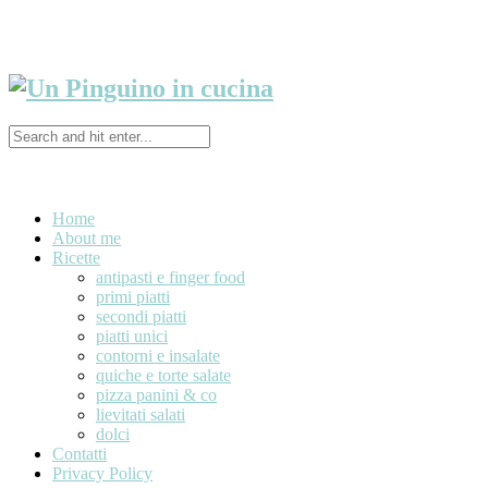
Home
About me
Ricette
antipasti e finger food
primi piatti
secondi piatti
piatti unici
contorni e insalate
quiche e torte salate
pizza panini & co
lievitati salati
dolci
Contatti
Privacy Policy