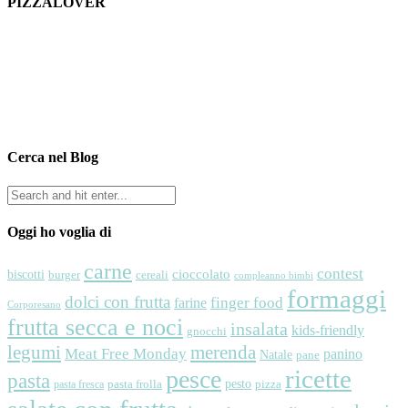
PIZZALOVER
Cerca nel Blog
Oggi ho voglia di
carne
contest
cioccolato
biscotti
cereali
burger
compleanno bimbi
formaggi
dolci con frutta
finger food
farine
Corporesano
frutta secca e noci
insalata
kids-friendly
gnocchi
legumi
merenda
Meat Free Monday
panino
Natale
pane
ricette
pesce
pasta
pesto
pasta frolla
pizza
pasta fresca