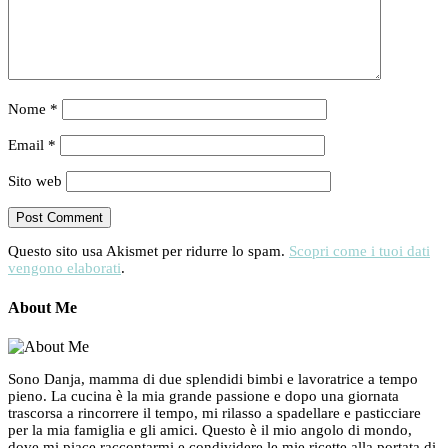
Nome
*
Email
*
Sito web
Questo sito usa Akismet per ridurre lo spam.
Scopri come i tuoi dati
vengono elaborati
.
About Me
Sono Danja, mamma di due splendidi bimbi e lavoratrice a tempo
pieno. La cucina è la mia grande passione e dopo una giornata
trascorsa a rincorrere il tempo, mi rilasso a spadellare e pasticciare
per la mia famiglia e gli amici. Questo è il mio angolo di mondo,
dove mi piace raccontarmi e condividere le mie ricette alla portata di