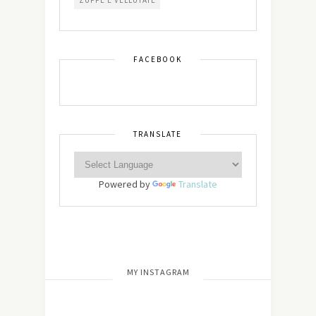
FACEBOOK
TRANSLATE
Powered by
Translate
[wdi_feed id=”2″]
MY INSTAGRAM