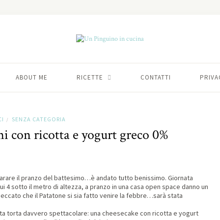
ABOUT ME
RICETTE
CONTATTI
PRIVA
I
SENZA CATEGORIA
/
i con ricotta e yogurt greco 0%
arare il pranzo del battesimo…è andato tutto benissimo. Giornata
i 4 sotto il metro di altezza, a pranzo in una casa open space danno un
 Peccato che il Patatone si sia fatto venire la febbre…sarà stata
sta torta davvero spettacolare: una cheesecake con ricotta e yogurt