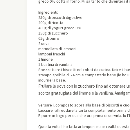
greco 0% cotta in forno. Mi sa tanto che diventerà il 
Ingredienti:
250g di biscotti digestive
200g di ricotta
400g di yogurt greco 0%
150g di zucchero
65g di burro
2 uova
marmellata di lamponi
lamponi freschi
1 limone
1 bustina di vanillina
Spezzettare i biscotti nel robot da cucina. Unire il b
stampo apribile di 24 cm e compattarlo bene (io ho us
indurire la base.
Frullare le uova con lo zucchero fino ad ottenere u
scorza grattugiata del limone e la vanillina. Amalga
Versare il composto sopra alla base di biscotti e cuo
Lasciare raffreddare la torta completamente prima di 
Riporre in frigo per qualche ora prima di servirla. Io 
Questa volta l’ho fatta ai lamponi ma in realtà questa 