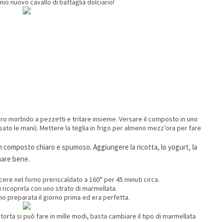
mio nuovo cavallo di battaglia dolciario!
urro morbido a pezzetti e tritare insieme. Versare il composto in uno
ato le mani). Mettere la teglia in frigo per almeno mezz’ora per fare
n composto chiaro e spumoso. Aggiungere la ricotta, lo yogurt, la
mare bene.
cere nel forno preriscaldato a 160° per 45 minuti circa.
ricoprirla con uno strato di marmellata.
l’ho preparata il giorno prima ed era perfetta.
torta si può fare in mille modi, basta cambiare il tipo di marmellata