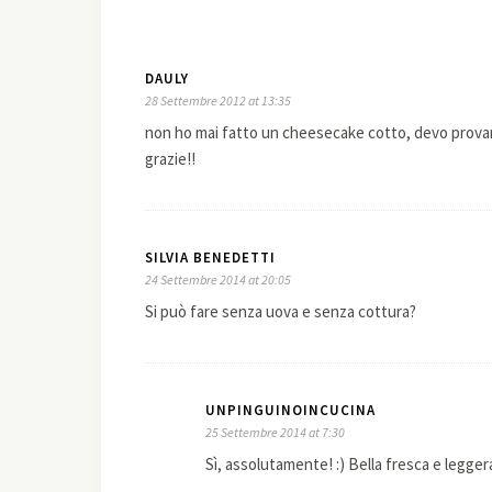
DAULY
28 Settembre 2012 at 13:35
non ho mai fatto un cheesecake cotto, devo provarlo
grazie!!
SILVIA BENEDETTI
24 Settembre 2014 at 20:05
Si può fare senza uova e senza cottura?
UNPINGUINOINCUCINA
25 Settembre 2014 at 7:30
Sì, assolutamente! :) Bella fresca e legger