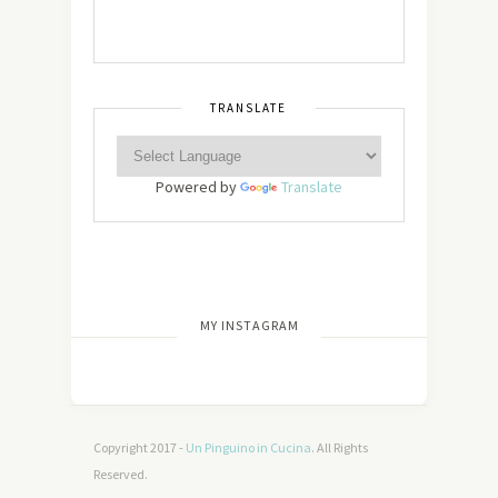
TRANSLATE
Powered by
Translate
[wdi_feed id=”2″]
MY INSTAGRAM
Copyright 2017 -
Un Pinguino in Cucina
. All Rights
Reserved.