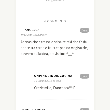
4 COMMENTS
FRANCESCA
Reply
19 Giugno 2013 at 8:24
Ananas che sgrassa e salsa teiraki che fa da
ponte tra carne e frutta= panino magistrale,
davvero bella idea, bravissima ^__^
UNPINGUINOINCUCINA
Reply
19 Giugno 2013 at 8:53
Grazie mille, Francesca!!! :D
DEBORA TRONI