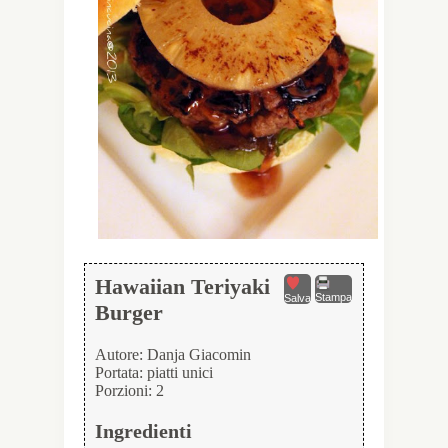
Hawaiian Teriyaki
Stampa
Salva
Burger
Autore:
Danja Giacomin
Portata:
piatti unici
Porzioni:
2
Ingredienti