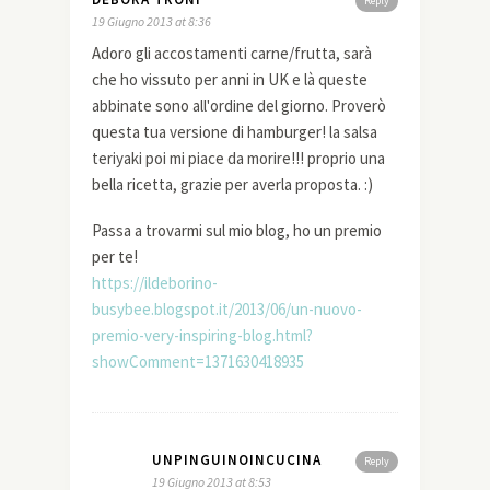
Reply
19 Giugno 2013 at 8:36
Adoro gli accostamenti carne/frutta, sarà
che ho vissuto per anni in UK e là queste
abbinate sono all'ordine del giorno. Proverò
questa tua versione di hamburger! la salsa
teriyaki poi mi piace da morire!!! proprio una
bella ricetta, grazie per averla proposta. :)
Passa a trovarmi sul mio blog, ho un premio
per te!
https://ildeborino-
busybee.blogspot.it/2013/06/un-nuovo-
premio-very-inspiring-blog.html?
showComment=1371630418935
UNPINGUINOINCUCINA
Reply
19 Giugno 2013 at 8:53