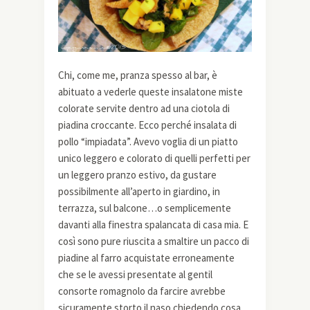
Chi, come me, pranza spesso al bar, è
abituato a vederle queste insalatone miste
colorate servite dentro ad una ciotola di
piadina croccante. Ecco perché insalata di
pollo “impiadata”. Avevo voglia di un piatto
unico leggero e colorato di quelli perfetti per
un leggero pranzo estivo, da gustare
possibilmente all’aperto in giardino, in
terrazza, sul balcone…o semplicemente
davanti alla finestra spalancata di casa mia. E
così sono pure riuscita a smaltire un pacco di
piadine al farro acquistate erroneamente
che se le avessi presentate al gentil
consorte romagnolo da farcire avrebbe
sicuramente storto il naso chiedendo cosa