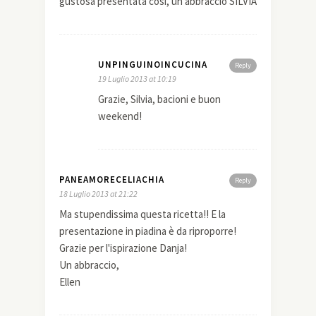
gustosa presentata così, un abbraccio SILVIA
UNPINGUINOINCUCINA
Reply
19 Luglio 2013 at 10:19
Grazie, Silvia, bacioni e buon
weekend!
PANEAMORECELIACHIA
Reply
18 Luglio 2013 at 21:22
Ma stupendissima questa ricetta!! E la
presentazione in piadina è da riproporre!
Grazie per l'ispirazione Danja!
Un abbraccio,
Ellen