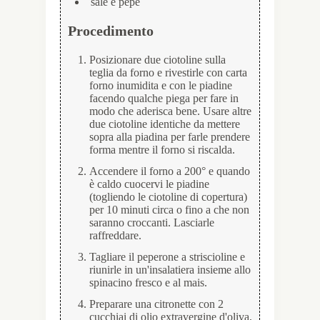
sale e pepe
Procedimento
Posizionare due ciotoline sulla
teglia da forno e rivestirle con carta
forno inumidita e con le piadine
facendo qualche piega per fare in
modo che aderisca bene. Usare altre
due ciotoline identiche da mettere
sopra alla piadina per farle prendere
forma mentre il forno si riscalda.
Accendere il forno a 200° e quando
è caldo cuocervi le piadine
(togliendo le ciotoline di copertura)
per 10 minuti circa o fino a che non
saranno croccanti. Lasciarle
raffreddare.
Tagliare il peperone a striscioline e
riunirle in un'insalatiera insieme allo
spinacino fresco e al mais.
Preparare una citronette con 2
cucchiai di olio extravergine d'oliva,