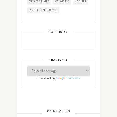
VEGETARIANO
VEGGYME
YOGURT
ZUPPE E VELLUTATE
FACEBOOK
TRANSLATE
Powered by
Translate
[wdi_feed id=”2″]
MY INSTAGRAM