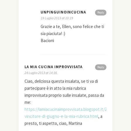
UNPINGUINOINCUCINA
Reply
19 Luglio 2013 at 10:19
Grazie a te, Ellen, sono felice che ti
sia piaciuta! :)
Bacioni
LA MIA CUCINA IMPROVVISATA
Reply
24 Luglio 2013 at 14:36
Ciao, deliziosa questa insalata, se ti va di
partecipare è in atto la mia rubrica
improvvisata proprio sulle insalate, passa da
me:
https://lamiacucinaimprovvisata.blogspot.it/2013/07/il-
vincitore-di-giugno-e-la-mia-rubrica.html
, a
presto, ti aspetto, ciao, Martina