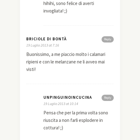
hihihi, sono felice di averti
invogliata! ;)
BRICIOLE DI BONTÀ
Reply
19 Luglio 2013 at 7:16
Buonissimo, a me piaccio molto i calamari
ripieni e con le melanzane ne li avveo mai
visti!
UNPINGUINOINCUCINA
Reply
19 Luglio 2013 at 10:14
Pensa che per la prima volta sono
riuscita a non farli esplodere in
cottura! ;)