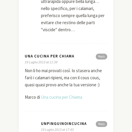
ultrarapida oppure bella lunga…
nello specifico, per i calamari,
preferisco sempre quella lunga per
evitare che restino delle parti
"viscide" dentro…
UNA CUCINA PER CHIAMA
Reply
19 Luglio 2013 at 11:39
Non li ho mai provati così. Io stasera anche
farò i calamari ripieni, ma con il cous cous,
quasi quasi provo anche la tua versione :)
Marco di
Una cucina per Chiama
UNPINGUINOINCUCINA
Reply
19 Luglio 2013 at 17:43