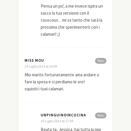
Pensa un po', a me invece ispira un
sacco la tua versione con il
couscous…mi sa tanto che sarà la
prossima che sperimenterò con i
calamari! ;)
MISS MOU
Reply
19 Luglio 2013 at 14:09
Mio marito fortunatamente ama andare a
fare la spesa e ci perdiamo le ore!
squisiti i tuoi calamari.
UNPINGUINOINCUCINA
Reply
19 Luglio 2013 at 17:44
Beata te, Jessica, hai tutta la mia