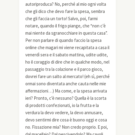
autoriproduca? No, perché al mio ogni volta
che gli dico che devo fare la spesa, sembra
che gli faccia un torto! Salvo, poi, farmi
notare, quando il frigo piange, che “non c’è
mai niente da sgranocchiare in questa casa”.
Per non parlare di quando faccio la spesa
online che magari mi viene recapitata a casa il
venerdì sera e il sabato mattina, udite udite,
ho il coraggio di dire che in qualche modo, nel
passaggio tra la colazione e il parco gioco,
dovrei fare un salto al mercato! (eh sì, perché
ormai sono diventata anche cauta nelle mie
affermazioni…) Ma come, e la spesa arrivata
ieri? Pronto, c’è nessuno? Quella è la scorta
di prodotti confezionati, io la frutta e la
verdura la devo vedere, la devo annusare,
devo sentirmi dire cosa è buono oggi e cosa
no. Fissazione mia? Non credo proprio. E poi,
dal macellaio? Dal pescivendolo? Ma cavoli,