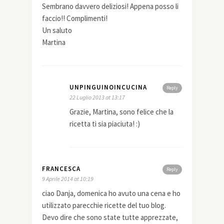
Sembrano davvero deliziosi! Appena posso li
faccio!! Complimenti!
Un saluto
Martina
UNPINGUINOINCUCINA
Reply
22 Luglio 2013 at 13:17
Grazie, Martina, sono felice che la
ricetta ti sia piaciuta! :)
FRANCESCA
Reply
9 Aprile 2014 at 10:19
ciao Danja, domenica ho avuto una cena e ho
utilizzato parecchie ricette del tuo blog.
Devo dire che sono state tutte apprezzate,