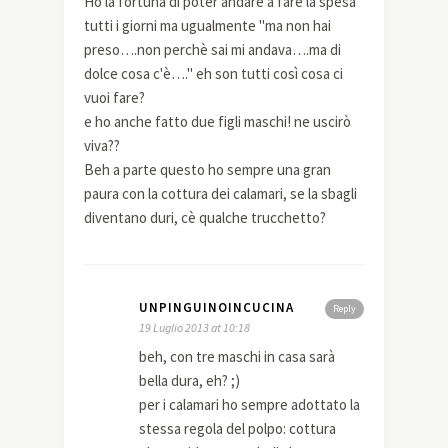
Ho la fortuna di poter andare a fare la spesa
tutti i giorni ma ugualmente "ma non hai
preso….non perchè sai mi andava….ma di
dolce cosa c'è…." eh son tutti così cosa ci
vuoi fare?
e ho anche fatto due figli maschi! ne uscirò
viva??
Beh a parte questo ho sempre una gran
paura con la cottura dei calamari, se la sbagli
diventano duri, cè qualche trucchetto?
UNPINGUINOINCUCINA
Reply
19 Luglio 2013 at 10:18
beh, con tre maschi in casa sarà
bella dura, eh? ;)
per i calamari ho sempre adottato la
stessa regola del polpo: cottura