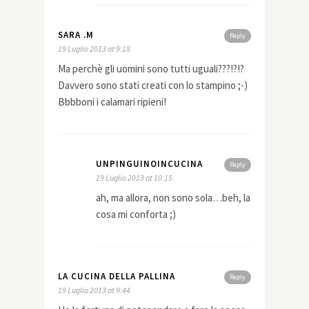
SARA .M
Reply
19 Luglio 2013 at 9:18
Ma perchè gli uomini sono tutti uguali???!?!?
Davvero sono stati creati con lo stampino ;-)
Bbbboni i calamari ripieni!
UNPINGUINOINCUCINA
Reply
19 Luglio 2013 at 10:15
ah, ma allora, non sono sola…beh, la
cosa mi conforta ;)
LA CUCINA DELLA PALLINA
Reply
19 Luglio 2013 at 9:44