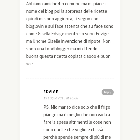
Abbiamo amiche4 in comune ma mi piace il
nome del blog poi la sorpresa delle ricette
quindi mi sono aggiunta, ti seguo con
bloglovin e sui face attenta che su face sono
come Gisella Edvige mentre io sono Edvige
ma il nome Giselle invenzione di nipote. Non
sono una foodblogger ma mi difendo…
buona questa ricetta copiata ciaooo e buon
w.e.
EDVIGE
Reply
19 Luglio 2013 at 16:06
PS. Mio marito dice solo che il frigo
piange ma è meglio che non vada a
fare la spesa altrimenti le cose non
sono quelle che voglio e chissà
perchè spende sempre di più di me