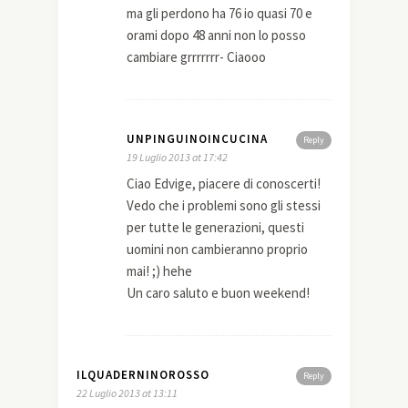
ma gli perdono ha 76 io quasi 70 e
orami dopo 48 anni non lo posso
cambiare grrrrrrr- Ciaooo
UNPINGUINOINCUCINA
Reply
19 Luglio 2013 at 17:42
Ciao Edvige, piacere di conoscerti!
Vedo che i problemi sono gli stessi
per tutte le generazioni, questi
uomini non cambieranno proprio
mai! ;) hehe
Un caro saluto e buon weekend!
ILQUADERNINOROSSO
Reply
22 Luglio 2013 at 13:11