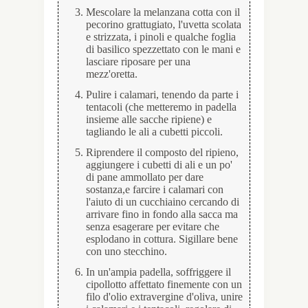
Mescolare la melanzana cotta con il
pecorino grattugiato, l'uvetta scolata
e strizzata, i pinoli e qualche foglia
di basilico spezzettato con le mani e
lasciare riposare per una
mezz'oretta.
Pulire i calamari, tenendo da parte i
tentacoli (che metteremo in padella
insieme alle sacche ripiene) e
tagliando le ali a cubetti piccoli.
Riprendere il composto del ripieno,
aggiungere i cubetti di ali e un po'
di pane ammollato per dare
sostanza,e farcire i calamari con
l'aiuto di un cucchiaino cercando di
arrivare fino in fondo alla sacca ma
senza esagerare per evitare che
esplodano in cottura. Sigillare bene
con uno stecchino.
In un'ampia padella, soffriggere il
cipollotto affettato finemente con un
filo d'olio extravergine d'oliva, unire