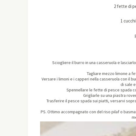
2 fette di p
1 cucchi
Sciogliere il burro in una casseruola e lasciar
Tagliare mezzo limone a fett
Versare i limoni e i capperi nella casseruola con il b
di sale 
Spennellare le fette di pesce spada co
Grigliarle su una piastra rove
Trasferire il pesce spada sui piatti, versarvi sopr
PS. Ottimo accompagnato con del riso pilaf o basmati
me