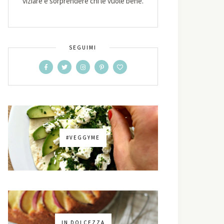
viziare e sorprendere chi le vuole bene.
SEGUIMI
#VEGGYME
IN DOLCEZZA