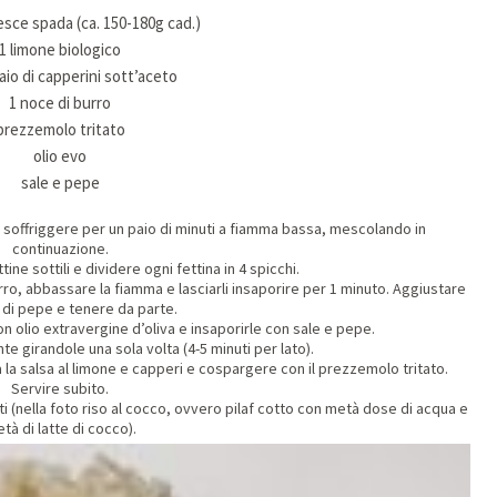
esce spada (ca. 150-180g cad.)
1 limone biologico
aio di capperini sott’aceto
1 noce di burro
prezzemolo tritato
olio evo
sale e pepe
lo soffriggere per un paio di minuti a fiamma bassa, mescolando in
continuazione.
ine sottili e dividere ogni fettina in 4 spicchi.
urro, abbassare la fiamma e lasciarli insaporire per 1 minuto. Aggiustare
e di pepe e tenere da parte.
n olio extravergine d’oliva e insaporirle con sale e pepe.
nte girandole una sola volta (4-5 minuti per lato).
a la salsa al limone e capperi e cospargere con il prezzemolo tritato.
Servire subito.
 (nella foto riso al cocco, ovvero pilaf cotto con metà dose di acqua e
tà di latte di cocco).