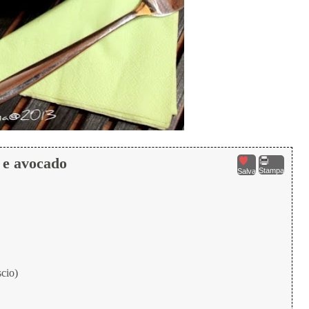
e e avocado
Stampa
Salva
cio)