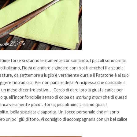
 ultime forze si stanno lentamente consumando. I piccoli sono ormai
moltiplicano, l’idea di andare a giocare con i soliti amichetti a scuola
reature, da settembre a luglio è veramente dura e il Patatone è al suo
ggere fino ad ora! Per non parlare della Principessa che conclude il
un mese di centro estivo… Cerco di dare loro la giusta carica per
so quell’inconfondibile senso di colpa da
working mom
che di questi
manca veramente poco…forza, piccoli miei, ci siamo quasi!
 solito, bella speziata e saporita. Un tocco personale che mi sono
 ero un po’ giù di tono. Vi consiglio di accompagnarla con un bel calice