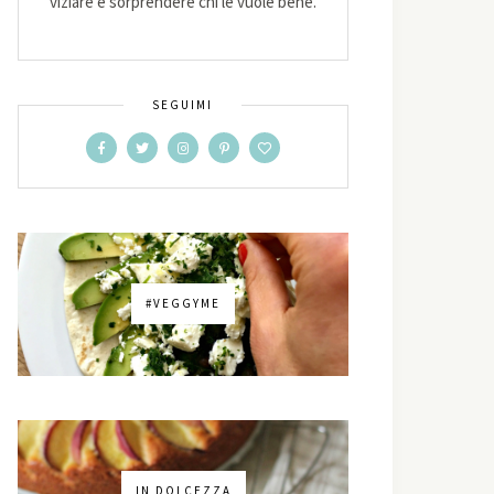
viziare e sorprendere chi le vuole bene.
SEGUIMI
#VEGGYME
IN DOLCEZZA