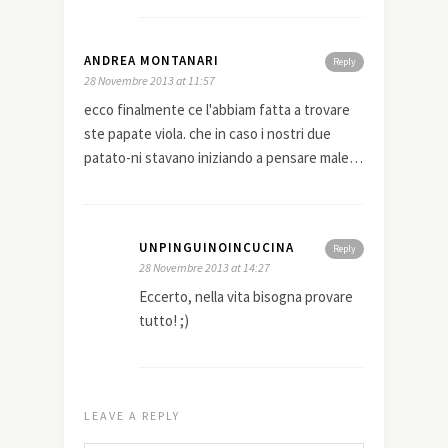
ANDREA MONTANARI
Reply
28 Novembre 2013 at 11:57
ecco finalmente ce l'abbiam fatta a trovare
ste papate viola. che in caso i nostri due
patato-ni stavano iniziando a pensare male…
UNPINGUINOINCUCINA
Reply
28 Novembre 2013 at 14:27
Eccerto, nella vita bisogna provare
tutto! ;)
LEAVE A REPLY