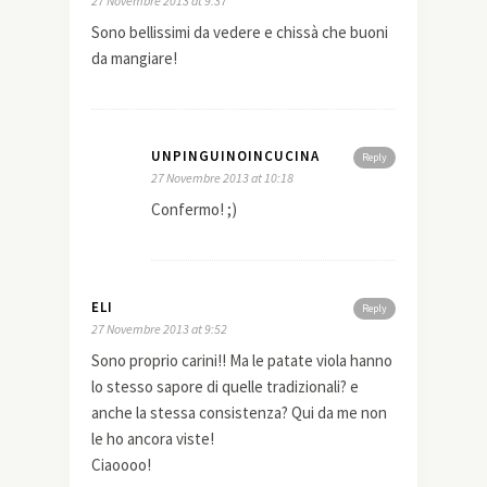
27 Novembre 2013 at 9:37
Sono bellissimi da vedere e chissà che buoni
da mangiare!
UNPINGUINOINCUCINA
Reply
27 Novembre 2013 at 10:18
Confermo! ;)
ELI
Reply
27 Novembre 2013 at 9:52
Sono proprio carini!! Ma le patate viola hanno
lo stesso sapore di quelle tradizionali? e
anche la stessa consistenza? Qui da me non
le ho ancora viste!
Ciaoooo!