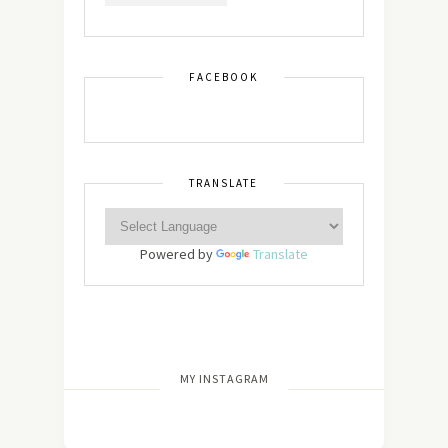
FACEBOOK
TRANSLATE
Powered by
Translate
[wdi_feed id=”2″]
MY INSTAGRAM