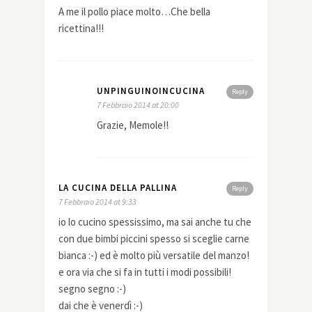
A me il pollo piace molto…Che bella
ricettina!!!
UNPINGUINOINCUCINA
Reply
7 Febbraio 2014 at 20:00
Grazie, Memole!!
LA CUCINA DELLA PALLINA
Reply
7 Febbraio 2014 at 9:33
io lo cucino spessissimo, ma sai anche tu che
con due bimbi piccini spesso si sceglie carne
bianca :-) ed è molto più versatile del manzo!
e ora via che si fa in tutti i modi possibili!
segno segno :-)
dai che è venerdì :-)