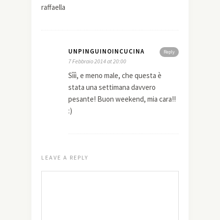
raffaella
UNPINGUINOINCUCINA
Reply
7 Febbraio 2014 at 20:00
Sììì, e meno male, che questa è
stata una settimana davvero
pesante! Buon weekend, mia cara!!
:)
LEAVE A REPLY