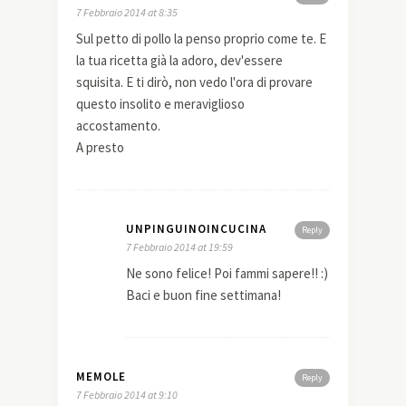
7 Febbraio 2014 at 8:35
Sul petto di pollo la penso proprio come te. E
la tua ricetta già la adoro, dev'essere
squisita. E ti dirò, non vedo l'ora di provare
questo insolito e meraviglioso
accostamento.
A presto
UNPINGUINOINCUCINA
Reply
7 Febbraio 2014 at 19:59
Ne sono felice! Poi fammi sapere!! :)
Baci e buon fine settimana!
MEMOLE
Reply
7 Febbraio 2014 at 9:10