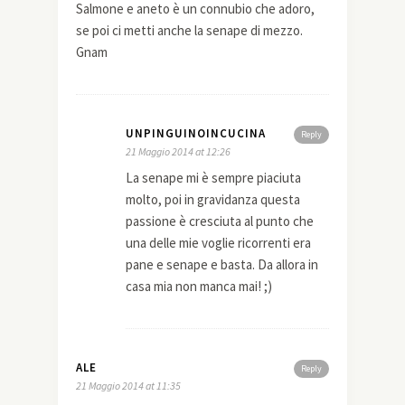
Salmone e aneto è un connubio che adoro,
se poi ci metti anche la senape di mezzo.
Gnam
UNPINGUINOINCUCINA
Reply
21 Maggio 2014 at 12:26
La senape mi è sempre piaciuta
molto, poi in gravidanza questa
passione è cresciuta al punto che
una delle mie voglie ricorrenti era
pane e senape e basta. Da allora in
casa mia non manca mai! ;)
ALE
Reply
21 Maggio 2014 at 11:35