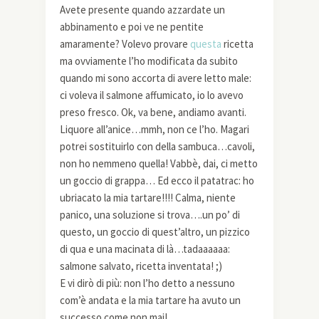
Avete presente quando azzardate un
abbinamento e poi ve ne pentite
amaramente? Volevo provare
questa
ricetta
ma ovviamente l’ho modificata da subito
quando mi sono accorta di avere letto male:
ci voleva il salmone affumicato, io lo avevo
preso fresco. Ok, va bene, andiamo avanti.
Liquore all’anice…mmh, non ce l’ho. Magari
potrei sostituirlo con della sambuca…cavoli,
non ho nemmeno quella! Vabbè, dai, ci metto
un goccio di grappa… Ed ecco il patatrac: ho
ubriacato la mia tartare!!!! Calma, niente
panico, una soluzione si trova….un po’ di
questo, un goccio di quest’altro, un pizzico
di qua e una macinata di là…tadaaaaaa:
salmone salvato, ricetta inventata! ;)
E vi dirò di più: non l’ho detto a nessuno
com’è andata e la mia tartare ha avuto un
successo come non mai!