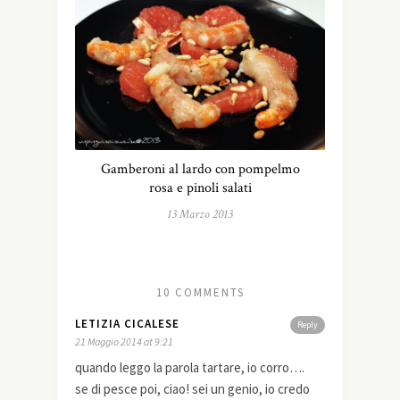
Gamberoni al lardo con pompelmo
rosa e pinoli salati
13 Marzo 2013
10 COMMENTS
LETIZIA CICALESE
Reply
21 Maggio 2014 at 9:21
quando leggo la parola tartare, io corro….
se di pesce poi, ciao! sei un genio, io credo