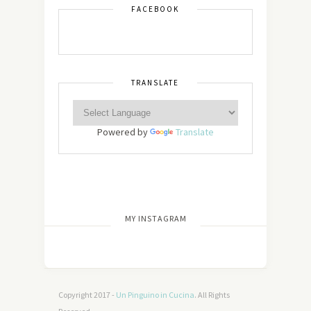
FACEBOOK
TRANSLATE
Powered by
Translate
[wdi_feed id=”2″]
MY INSTAGRAM
Copyright 2017 -
Un Pinguino in Cucina
. All Rights