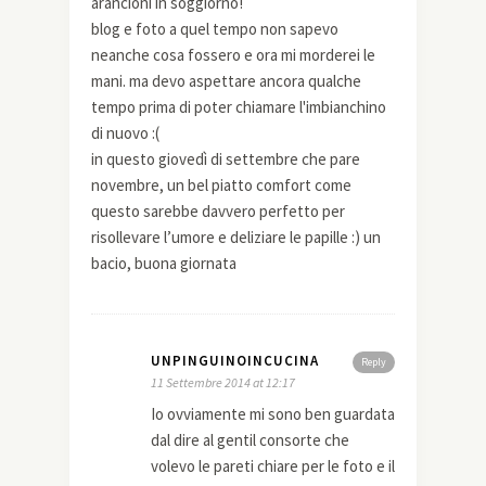
arancioni in soggiorno!
blog e foto a quel tempo non sapevo
neanche cosa fossero e ora mi morderei le
mani. ma devo aspettare ancora qualche
tempo prima di poter chiamare l'imbianchino
di nuovo :(
in questo giovedì di settembre che pare
novembre, un bel piatto comfort come
questo sarebbe davvero perfetto per
risollevare l’umore e deliziare le papille :) un
bacio, buona giornata
UNPINGUINOINCUCINA
Reply
11 Settembre 2014 at 12:17
Io ovviamente mi sono ben guardata
dal dire al gentil consorte che
volevo le pareti chiare per le foto e il