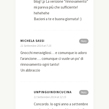
blog! ;p La versione "rinnovamento"
mi pareva più che sufficiente!
hehehehe
Bacioni a te e buona giornata! :)
MICHELA SASSI
Reply
11 Settembre 2014 at 7:15
Gnocchi meravigliosi… e comunque io adoro
l'arancione…. comunque ci vuole un po' di
rinnovamento ogni tanto!
Un abbraccio
UNPINGUINOINCUCINA
Reply
11 Settembre 2014 at 12:15
Concordo. Io ogni anno a settembre