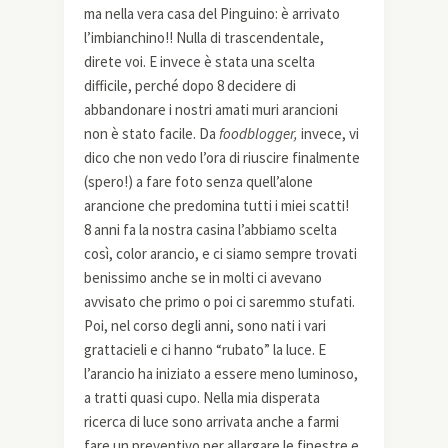
ma nella vera casa del Pinguino: è arrivato
l’imbianchino!! Nulla di trascendentale,
direte voi. E invece è stata una scelta
difficile, perché dopo 8 decidere di
abbandonare i nostri amati muri arancioni
non è stato facile. Da
foodblogger,
invece, vi
dico che non vedo l’ora di riuscire finalmente
(spero!) a fare foto senza quell’alone
arancione che predomina tutti i miei scatti!
8 anni fa la nostra casina l’abbiamo scelta
così, color arancio, e ci siamo sempre trovati
benissimo anche se in molti ci avevano
avvisato che primo o poi ci saremmo stufati.
Poi, nel corso degli anni, sono nati i vari
grattacieli e ci hanno “rubato” la luce. E
l’arancio ha iniziato a essere meno luminoso,
a tratti quasi cupo. Nella mia disperata
ricerca di luce sono arrivata anche a farmi
fare un preventivo per allargare le finestre e