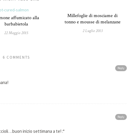
Millefoglie di mosciame di
mone affumicato alla
tonno e mousse di melanzane
barbabietola
2 Luglio 2013
22 Maggio 2015
6 COMMENTS
Reply
mana!
Reply
cioli…buon inizio settimana a te! :*