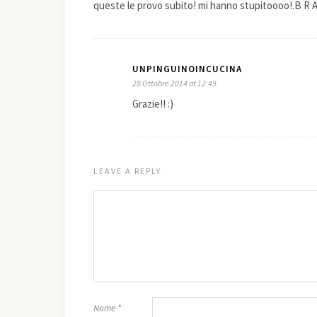
queste le provo subito! mi hanno stupitoooo!.B R A
UNPINGUINOINCUCINA
28 Ottobre 2014 at 12:49
Grazie!! :)
LEAVE A REPLY
Nome
*