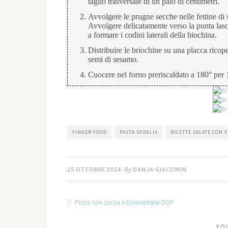
taglio trasversale di un paio di centimetri.
Avvolgere le prugne secche nelle fettine di s
Avvolgere delicatamente verso la punta lasc
a formare i codini laterali della biochina.
Distribuire le briochine su una placca ricope
semi di sesamo.
Cuocere nel forno preriscaldato a 180° per 
FINGER FOOD
PASTA SFOGLIA
RICETTE SALATE CON 
25 OTTOBRE 2014
By
DANJA GIACOMIN
Pizza con zucca e Emmentaler DOP
YO