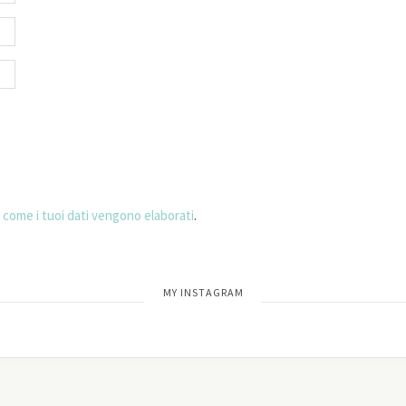
 come i tuoi dati vengono elaborati
.
[wdi_feed id=”2″]
MY INSTAGRAM