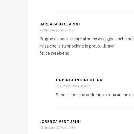
BARBARA BACCARINI
25 Ottobre 2014 at 18:27
Prugne e speck..amore al primo assaggio anche per
mi sa che le tu briochine le provo…brava!
felice week-end!
UNPINGUINOINCUCINA
26 Ottobre 2014 at 20:33
Sono sicura che andranno a ruba anche da 
LORENZA VENTURINI
28 Ottobre 2014 at 10:11