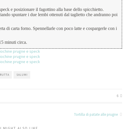
peck e posizionare il fagottino alla base dello spicchietto.
iando spuntare i due lembi ottenuti dal taglietto che andranno poi
rta di carta forno. Spennellarle con poco latte e cospargerle con i
15 minuti circa.
FRUTTA
SALUMI
6
Tortilla di patate alle prugne
U MIGHT ALSO LIKE