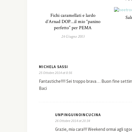
Fichi caramellati e lardo
Sal
d’Arnad DOP…il mio “panino
perfetto” per PEMA
24 Giugno 2013
MICHELA SASSI
25 Ottobre 2014 at 8:56
Fantastiche!!!! Sei troppo brava… Buon fine setti
Baci
UNPINGUINOINCUCINA
26 Ottobre 2014 at 20:34
Grazie, mia cara!!! Weekend ormai agli sgoc