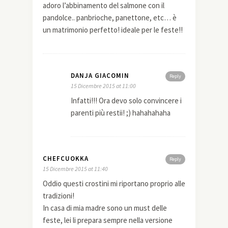
adoro l’abbinamento del salmone con il
pandolce.. panbrioche, panettone, etc… è
un matrimonio perfetto! ideale per le feste!!
DANJA GIACOMIN
Reply
15 Dicembre 2015 at 11:00
Infatti!!! Ora devo solo convincere i
parenti più restii! ;) hahahahaha
CHEFCUOKKA
Reply
15 Dicembre 2015 at 11:40
Oddio questi crostini mi riportano proprio alle
tradizioni!
In casa di mia madre sono un must delle
feste, lei li prepara sempre nella versione