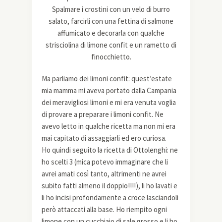
Spalmare i crostini con un velo di burro
salato, farcirli con una fettina di salmone
affumicato e decorarla con qualche
strisciolina di limone confit e un rametto di
finocchietto.
Ma parliamo dei limoni confit: quest’estate
mia mamma mi aveva portato dalla Campania
dei meravigliosi limoni e mi era venuta voglia
di provare a preparare i limoni confit. Ne
avevo letto in qualche ricetta ma non mi era
mai capitato di assaggiarli ed ero curiosa.
Ho quindi seguito la ricetta di Ottolenghi: ne
ho scelti 3 (mica potevo immaginare che li
avrei amati così tanto, altrimenti ne avrei
subito fatti almeno il doppio!!!!), li ho lavati e
li ho incisi profondamente a croce lasciandoli
però attaccati alla base. Ho riempito ogni
limone con un cucchiaio di sale grosso e li ho