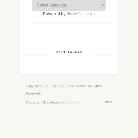
Powered by
Translate
[wdi_feed id=”2″]
MY INSTAGRAM
Copyright 2017 -
Un Pinguino in Cucina
. All Rights
Reserved.
Designed & Developed by
Solo Pine
TOP