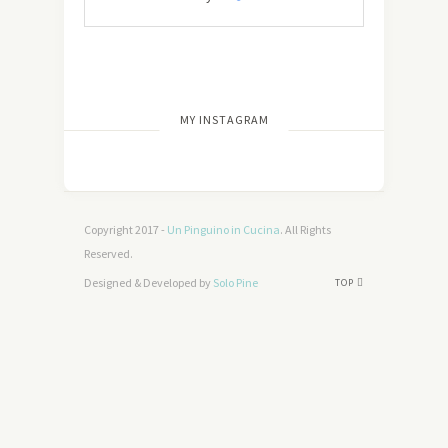
[wdi_feed id=”2″]
MY INSTAGRAM
Copyright 2017 -
Un Pinguino in Cucina
. All Rights
Reserved.
Designed & Developed by
Solo Pine
TOP