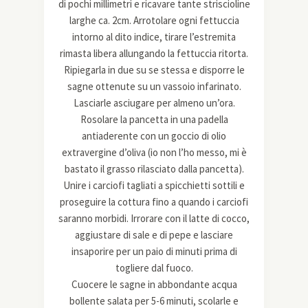
di pochi millimetri e ricavare tante striscioline
larghe ca. 2cm. Arrotolare ogni fettuccia
intorno al dito indice, tirare l’estremita
rimasta libera allungando la fettuccia ritorta.
Ripiegarla in due su se stessa e disporre le
sagne ottenute su un vassoio infarinato.
Lasciarle asciugare per almeno un’ora.
Rosolare la pancetta in una padella
antiaderente con un goccio di olio
extravergine d’oliva (io non l’ho messo, mi è
bastato il grasso rilasciato dalla pancetta).
Unire i carciofi tagliati a spicchietti sottili e
proseguire la cottura fino a quando i carciofi
saranno morbidi. Irrorare con il latte di cocco,
aggiustare di sale e di pepe e lasciare
insaporire per un paio di minuti prima di
togliere dal fuoco.
Cuocere le sagne in abbondante acqua
bollente salata per 5-6 minuti, scolarle e