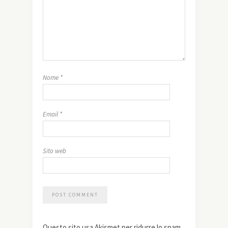
Nome
*
Email
*
Sito web
Questo sito usa Akismet per ridurre lo spam.