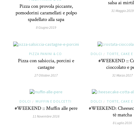
salsa ai mirtil
Pizza con provola piccante,
31 Maggio 2019
pomodorini caramellati e polpo
spadellato alla sapa
8 Giugno 2019
PIZZA PANINI & CO
DOLCI
TORTE, CAKE E
/
Pizza con salsiccia, porcini e
#WEEKEND :: Cr
castagne
cioccolato e p
27 Ottobre 2017
31 Marzo 2017
DOLCI
MUFFIN E DOLCETTI
DOLCI
TORTE, CAKE E
/
/
#WEEKEND :: Muffin alle pere
#WEEKEND: Cheesecak
tè matcha
11 Novembre 2016
8 Luglio 2016