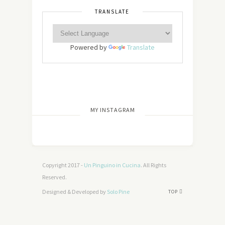
TRANSLATE
Powered by
Translate
[wdi_feed id=”2″]
MY INSTAGRAM
Copyright 2017 -
Un Pinguino in Cucina
. All Rights
Reserved.
Designed & Developed by
Solo Pine
TOP