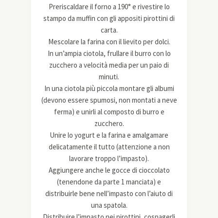
Preriscaldare il forno a 190° e rivestire lo
stampo da muffin con gli appositi pirottini di
carta.
Mescolare la farina con il lievito per dolci.
In un’ampia ciotola, frullare il burro con lo
zucchero a velocità media per un paio di
minuti.
In una ciotola più piccola montare gli albumi
(devono essere spumosi, non montati a neve
ferma) e unirli al composto di burro e
zucchero.
Unire lo yogurt e la farina e amalgamare
delicatamente il tutto (attenzione a non
lavorare troppo l’impasto).
Aggiungere anche le gocce di cioccolato
(tenendone da parte 1 manciata) e
distribuirle bene nell’impasto con l’aiuto di
una spatola.
Distribuire l’impasto nei pirottini, cospagerli