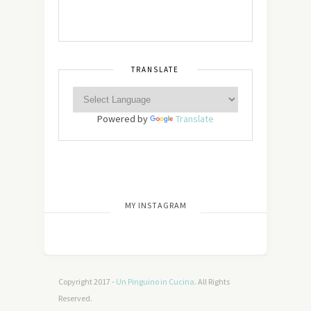
TRANSLATE
Powered by
Translate
[wdi_feed id=”2″]
MY INSTAGRAM
Copyright 2017 -
Un Pinguino in Cucina
. All Rights
Reserved.