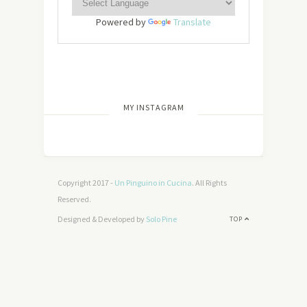
Powered by
Translate
[wdi_feed id=”2″]
MY INSTAGRAM
Copyright 2017 -
Un Pinguino in Cucina
. All Rights
Reserved.
Designed & Developed by
Solo Pine
TOP