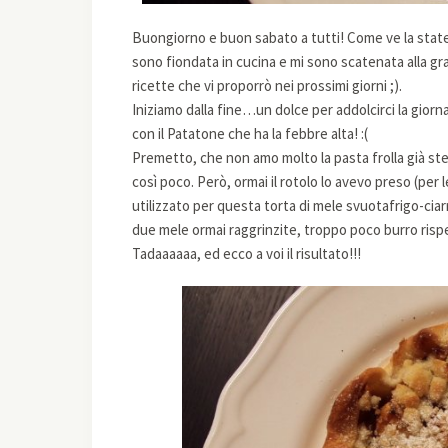
Buongiorno e buon sabato a tutti! Come ve la state
sono fiondata in cucina e mi sono scatenata alla gr
ricette che vi proporrò nei prossimi giorni ;).
Iniziamo dalla fine…un dolce per addolcirci la giorn
con il Patatone che ha la febbre alta! :(
Premetto, che non amo molto la pasta frolla già ste
così poco. Però, ormai il rotolo lo avevo preso (per
utilizzato per questa torta di mele svuotafrigo-ci
due mele ormai raggrinzite, troppo poco burro risp
Tadaaaaaa, ed ecco a voi il risultato!!!