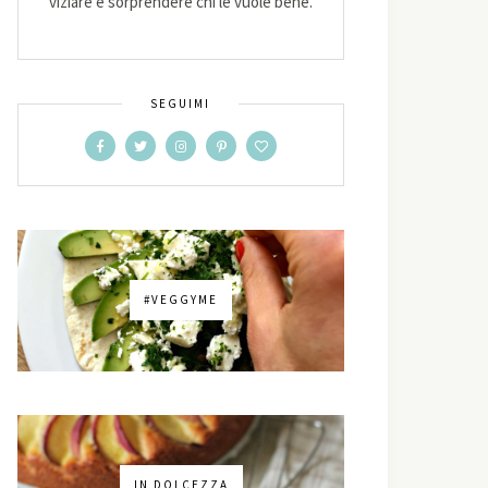
viziare e sorprendere chi le vuole bene.
SEGUIMI
#VEGGYME
IN DOLCEZZA