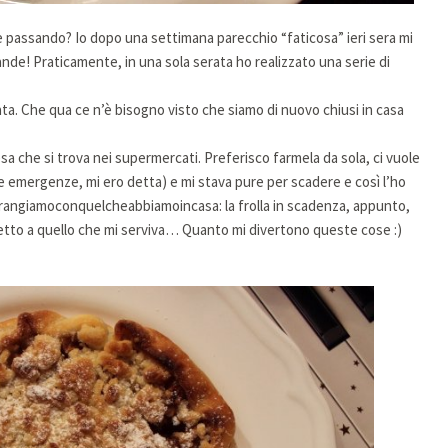
 passando? Io dopo una settimana parecchio “faticosa” ieri sera mi
ande! Praticamente, in una sola serata ho realizzato una serie di
ata. Che qua ce n’è bisogno visto che siamo di nuovo chiusi in casa
sa che si trova nei supermercati. Preferisco farmela da sola, ci vuole
 le emergenze, mi ero detta) e mi stava pure per scadere e così l’ho
arrangiamoconquelcheabbiamoincasa: la frolla in scadenza, appunto,
etto a quello che mi serviva… Quanto mi divertono queste cose :)