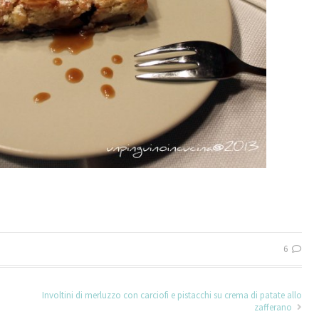
6
Involtini di merluzzo con carciofi e pistacchi su crema di patate allo
zafferano