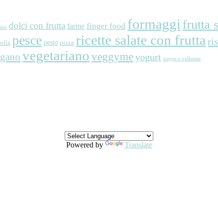
formaggi
frutta 
dolci con frutta
finger food
farine
ano
ricette salate con frutta
pesce
ri
pesto
rolla
pizza
vegetariano
veggyme
egano
yogurt
zuppe e vellutate
Powered by
Translate