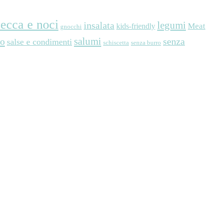
secca e noci
legumi
insalata
Meat
kids-friendly
gnocchi
so
salumi
senza
salse e condimenti
schiscetta
senza burro