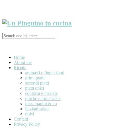
Home
About me
Ricette
antipasti e finger food
primi piatti
secondi piatti
piatti unici
contorni e insalate
quiche e torte salate
pizza panini & co
lievitati salati
dolci
Contatti
Privacy Policy