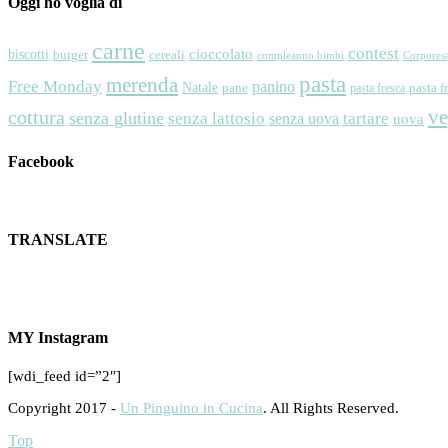
Oggi ho voglia di
carne
contest
cioccolato
biscotti
cereali
burger
Corpores
compleanno bimbi
pasta
merenda
Free Monday
panino
Natale
pane
pasta f
pasta fresca
v
cottura
senza glutine
senza lattosio
tartare
senza uova
uova
Facebook
TRANSLATE
MY Instagram
[wdi_feed id=”2″]
Copyright 2017 -
Un Pinguino in Cucina
. All Rights Reserved.
Top