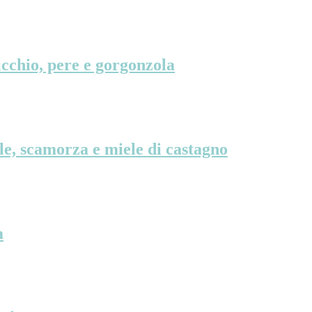
chio, pere e gorgonzola
, scamorza e miele di castagno
a