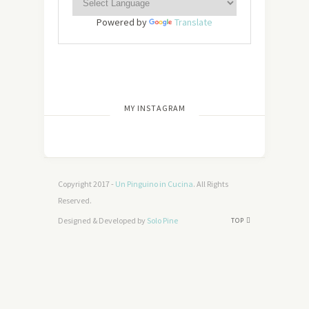
Powered by
Translate
[wdi_feed id=”2″]
MY INSTAGRAM
Copyright 2017 -
Un Pinguino in Cucina
. All Rights
Reserved.
Designed & Developed by
Solo Pine
TOP