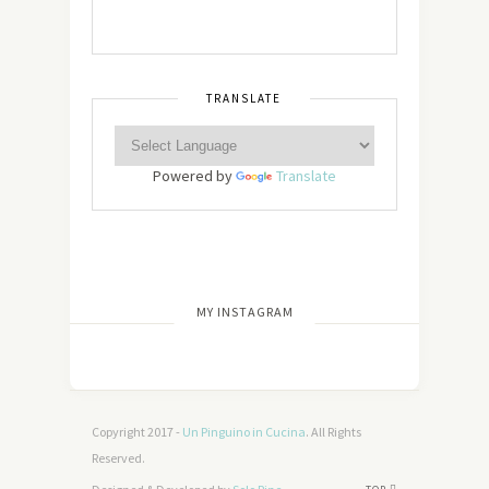
TRANSLATE
Powered by
Translate
[wdi_feed id=”2″]
MY INSTAGRAM
Copyright 2017 -
Un Pinguino in Cucina
. All Rights
Reserved.