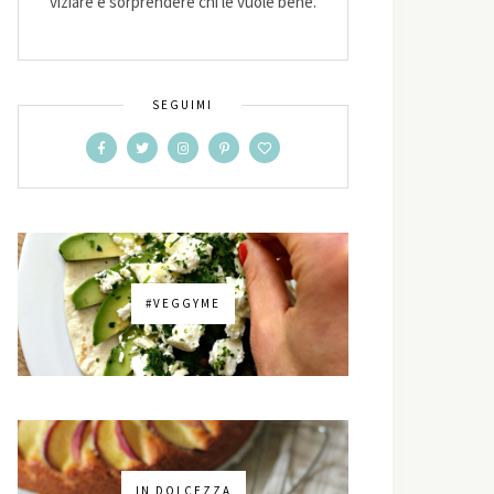
viziare e sorprendere chi le vuole bene.
SEGUIMI
#VEGGYME
IN DOLCEZZA