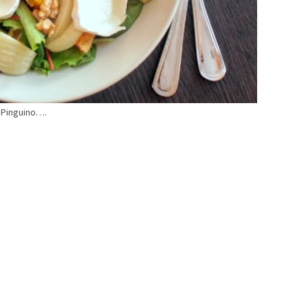
l Pinguino….