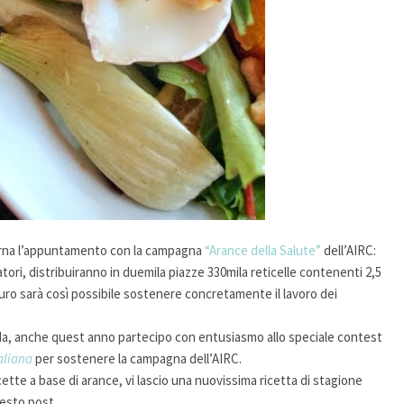
torna l’appuntamento con la campagna
“Arance della Salute”
dell’AIRC:
rcatori, distribuiranno in duemila piazze 330mila reticelle contenenti 2,5
uro sarà così possibile sostenere concretamente il lavoro dei
nda, anche quest anno partecipo con entusiasmo allo speciale contest
aliana
per sostenere la campagna dell’AIRC.
cette a base di arance, vi lascio una nuovissima ricetta di stagione
esto post.