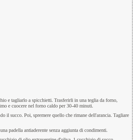
hio e tagliarlo a spicchietti. Trasferirli in una teglia da forno,
timo e cuocere nel forno caldo per 30-40 minuti.
ndo il succo. Poi, spremere quello che rimane dell'arancia. Tagliare
n una padella antiaderente senza aggiunta di condimenti.
cchiaio di olio extravergine d'oliva, 1 cucchiaio di succo