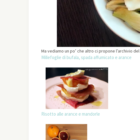
Ma vediamo un po’ che altro ci propone l’archivio de
Millefoglie di bufala, spada affumicato e arance
Risotto alle arance e mandorle