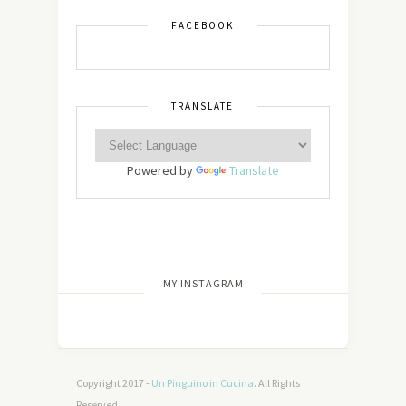
FACEBOOK
TRANSLATE
Powered by
Translate
[wdi_feed id=”2″]
MY INSTAGRAM
Copyright 2017 -
Un Pinguino in Cucina
. All Rights
Reserved.