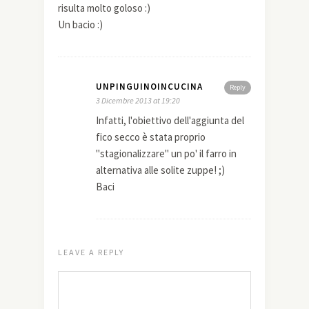
risulta molto goloso :)
Un bacio :)
UNPINGUINOINCUCINA
Reply
3 Dicembre 2013 at 19:20
Infatti, l'obiettivo dell'aggiunta del
fico secco è stata proprio
"stagionalizzare" un po' il farro in
alternativa alle solite zuppe! ;)
Baci
LEAVE A REPLY