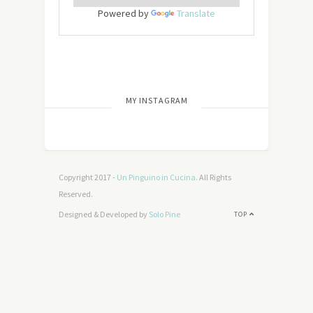
Powered by
Translate
[wdi_feed id=”2″]
MY INSTAGRAM
Copyright 2017 -
Un Pinguino in Cucina
. All Rights
Reserved.
Designed & Developed by
Solo Pine
TOP