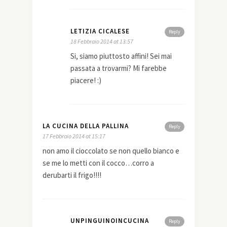
LETIZIA CICALESE
Reply
18 Febbraio 2014 at 13:57
Si, siamo piuttosto affini! Sei mai
passata a trovarmi? Mi farebbe
piacere! :)
LA CUCINA DELLA PALLINA
Reply
17 Febbraio 2014 at 15:17
non amo il cioccolato se non quello bianco e
se me lo metti con il cocco…corro a
derubarti il frigo!!!!
UNPINGUINOINCUCINA
Reply